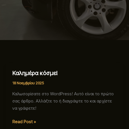
Καλημέρα κόσμε!
Καλημέρα
κόσμε!
18 Νοεμβρίου 2025
Καλωσορίσατε στο WordPress! Αυτό είναι το πρώτο
σας άρθρο. Αλλάξτε το ή διαγράψτε το και αρχίστε
να γράφετε!
Read Post »